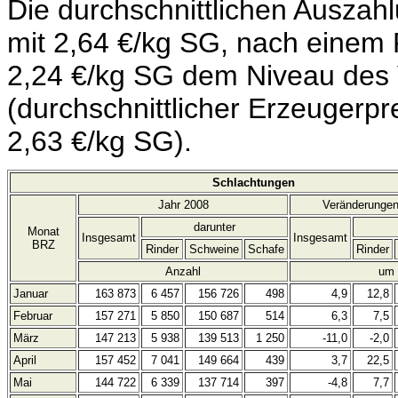
Die durchschnittlichen Auszah
mit 2,64 €/kg SG, nach einem Pr
2,24 €/kg SG dem Niveau des 
(durchschnittlicher Erzeugerp
2,63 €/kg SG).
Schlachtungen
Jahr 2008
Veränderungen
darunter
Monat
Insgesamt
Insgesamt
BRZ
Rinder
Schweine
Schafe
Rinder
Anzahl
um
Januar
163 873
6 457
156 726
498
4,9
12,8
Februar
157 271
5 850
150 687
514
6,3
7,5
März
147 213
5 938
139 513
1 250
-11,0
-2,0
April
157 452
7 041
149 664
439
3,7
22,5
Mai
144 722
6 339
137 714
397
-4,8
7,7