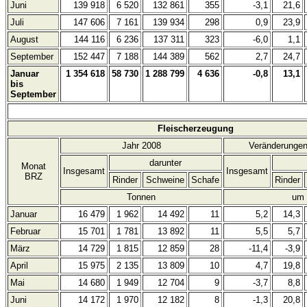
Juni
139 918
6 520
132 861
355
-3,1
21,6
Juli
147 606
7 161
139 934
298
0,9
23,9
August
144 116
6 236
137 311
323
-6,0
1,1
September
152 447
7 188
144 389
562
2,7
24,7
Januar
1 354 618
58 730
1 288 799
4 636
-0,8
13,1
bis
September
Fleischerzeugung
Jahr 2008
Veränderungen
darunter
Monat
Insgesamt
Insgesamt
BRZ
Rinder
Schweine
Schafe
Rinder
Tonnen
um
Januar
16 479
1 962
14 492
11
5,2
14,3
Februar
15 701
1 781
13 892
11
5,5
5,7
März
14 729
1 815
12 859
28
-11,4
-3,9
April
15 975
2 135
13 809
10
4,7
19,8
Mai
14 680
1 949
12 704
9
-3,7
8,8
Juni
14 172
1 970
12 182
8
-1,3
20,8