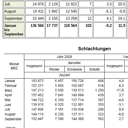
Juli
14 976
2 129
12 822
7
2,5
20,5
August
14 411
1 842
12 545
7
-6,1
-0,8
September
15 444
2 155
13 258
12
4,1
24,1
Januar
136 566
17 737
118 564
102
-0,2
11,9
bis
September