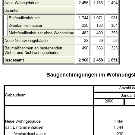
Neue Wohngebäude
2 456
1 763
1 494
darunter
Einfamilienhäuser
1 744
1 071
981
Zweifamilienhäuser
230
182
154
Mehrfamilienhäuser ohne Wohnheime
482
490
359
Neue Nichtwohngebäude
22
39
32
Baumaßnahmen an bestehenden
490
656
325
Wohn- und Nichtwohngebäuden
Insgesamt
2 968
2 458
1 851