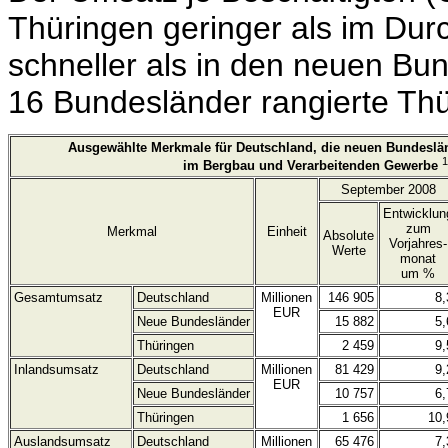
Thüringen geringer als im Dur
schneller als in den neuen Bu
16 Bundesländer rangierte Thü
Ausgewählte Merkmale für Deutschland, die neuen Bundeslä
1
im Bergbau und Verarbeitenden Gewerbe
September 2008
Entwicklun
zum
Merkmal
Einheit
Absolute
Vorjahres-
Werte
monat
um %
Gesamtumsatz
Deutschland
Millionen
146 905
8,
EUR
Neue Bundesländer
15 882
5,
Thüringen
2 459
9,
Inlandsumsatz
Deutschland
Millionen
81 429
9,
EUR
Neue Bundesländer
10 757
6,
Thüringen
1 656
10,
Auslandsumsatz
Deutschland
Millionen
65 476
7,