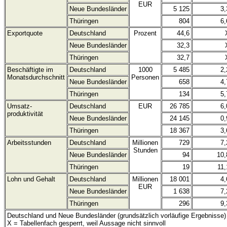
EUR
Neue Bundesländer
5 125
3,
Thüringen
804
6,
Exportquote
Deutschland
Prozent
44,6
Neue Bundesländer
32,3
Thüringen
32,7
Beschäftigte im
Deutschland
1000
5 485
2,
Monatsdurchschnitt
Personen
Neue Bundesländer
658
4,
Thüringen
134
5,
Umsatz-
Deutschland
EUR
26 785
6,
produktivität
Neue Bundesländer
24 145
0,
Thüringen
18 367
3,
Arbeitsstunden
Deutschland
Millionen
729
7,
Stunden
Neue Bundesländer
94
10,
Thüringen
19
11,
Lohn und Gehalt
Deutschland
Millionen
18 001
4,
EUR
Neue Bundesländer
1 638
7,
Thüringen
296
9,
Deutschland und Neue Bundesländer (grundsätzlich vorläufige Ergebnisse)
X = Tabellenfach gesperrt, weil Aussage nicht sinnvoll