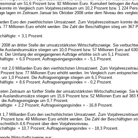
monat um 51,6 Prozent bzw. 92 Millionen Euro. Kumuliert betrugen die Ausla
n konnte im Vergleich zum Vorjahreszeitraum um 10,2 Prozent bzw. 1 224 Per
gänge lagen im Zeitraum Januar bis Oktober 2008 unter dem Niveau des vergle
iarden Euro den zweithöchsten Umsatzwert. Zum Vorjahreszeitraum konnte de
 77 Millionen Euro erhöht werden. Die Zahl der Beschäftigten stieg um 367 
häftigte: + 3,1 Prozent.
r 2008 an dritter Stelle der umsatzstärksten Wirtschaftszweige. Sie verbucht
Die Auslandsumsätze stiegen um 10,0 Prozent bzw. 57 Millionen Euro auf 630 
nt. Der Umfang der eingegangenen Aufträge erhöhte sich um 5,1 Prozent.
äftigte: + 6,0 Prozent; Auftragseingangsindex =
- 5,1 Prozent.
 mit 2,0 Milliarden Euro den vierthöchsten Umsatzwert. Zum Vorjahreszeitra
Prozent bzw. 77 Millionen Euro erhöht werden. Im Vergleich zum entspreche
h um 1,0 Prozent. Die Auftragseingänge stiegen um 6,1 Prozent.
äftigte: + 8,6 Prozent; Auftragseingangsindex =
- 0,2 Prozent.
hteten Zeitraum an fünfter Stelle der umsatzstärksten Wirtschaftszweige. Si
ie Auslandsumsätze stiegen um 15,6 Prozent bzw. 52 Millionen Euro auf 383 M
 die Auftragseingänge um 0,7 Prozent.
ftigte: + 2,2 Prozent; Auftragseingangsindex =
- 16,8 Prozent.
t 1,7 Milliarden Euro den sechsthöchsten Umsatzwert. Zum Vorjahreszeitraum
Prozent bzw. 49 Millionen Euro erhöht werden. Die Zahl der Beschäftigten s
chnittlich 4,6 Prozent über dem Vorjahresniveau.
häftigte: + 10,7 Prozent; Auftragseingangsindex =
- 18,3 Prozent.
gende Wirtschaftszweige aus: