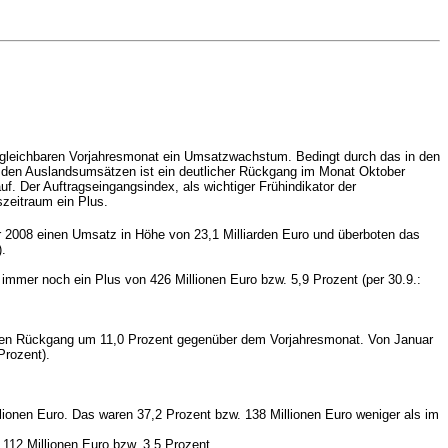
ergleichbaren Vorjahresmonat ein Umsatzwachstum. Bedingt durch das in den
i den Auslandsumsätzen ist ein deutlicher Rückgang im Monat Oktober
f. Der Auftragseingangsindex, als wichtiger Frühindikator der
zeitraum ein Plus.
er 2008 einen Umsatz in Höhe von 23,1 Milliarden Euro und überboten das
).
immer noch ein Plus von 426 Millionen Euro bzw. 5,9 Prozent (per 30.9.:
tlichen Rückgang um 11,0 Prozent gegenüber dem Vorjahresmonat. Von Januar
Prozent).
ionen Euro. Das waren 37,2 Prozent bzw. 138 Millionen Euro weniger als im
112 Millionen Euro bzw. 3,5 Prozent.