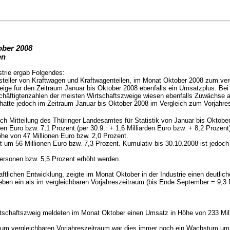
ober 2008
en
strie ergab Folgendes:
rsteller von Kraftwagen und Kraftwagenteilen, im Monat Oktober 2008 zum v
eige für den Zeitraum Januar bis Oktober 2008 ebenfalls ein Umsatzplus. Be
schäftigtenzahlen der meisten Wirtschaftszweige wiesen ebenfalls Zuwächse au
hatte jedoch im Zeitraum Januar bis Oktober 2008 im Vergleich zum Vorjahres
ach Mitteilung des Thüringer Landesamtes für Statistik von Januar bis Oktob
en Euro bzw. 7,1 Prozent (per 30.9.: + 1,6 Milliarden Euro bzw. + 8,2 Prozent
e von 47 Millionen Euro bzw. 2,0 Prozent.
m 56 Millionen Euro bzw. 7,3 Prozent. Kumulativ bis 30.10.2008 ist jedoch 
ersonen bzw. 5,5 Prozent erhöht werden.
schaftlichen Entwicklung, zeigte im Monat Oktober in der Industrie einen deu
ieben ein als im vergleichbaren Vorjahreszeitraum (bis Ende September = 9,3 
irtschaftszweig meldeten im Monat Oktober einen Umsatz in Höhe von 233 Mill
 Zum vergleichbaren Vorjahreszeitraum war dies immer noch ein Wachstum um 