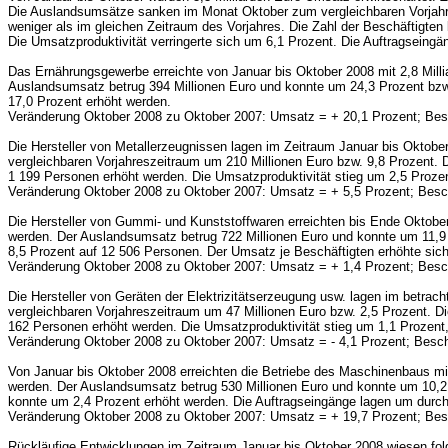
Die Auslandsumsätze sanken im Monat Oktober zum vergleichbaren Vorjahres
weniger als im gleichen Zeitraum des Vorjahres. Die Zahl der Beschäftigte
Die Umsatzproduktivität verringerte sich um 6,1 Prozent. Die Auftragsein
Das Ernährungsgewerbe erreichte von Januar bis Oktober 2008 mit 2,8 Mill
Auslandsumsatz betrug 394 Millionen Euro und konnte um 24,3 Prozent bzw.
17,0 Prozent erhöht werden.
Veränderung Oktober 2008 zu Oktober 2007: Umsatz = + 20,1 Prozent; Besc
Die Hersteller von Metallerzeugnissen lagen im Zeitraum Januar bis Oktobe
vergleichbaren Vorjahreszeitraum um 210 Millionen Euro bzw. 9,8 Prozent. 
1 199 Personen erhöht werden. Die Umsatzproduktivität stieg um 2,5 Proze
Veränderung Oktober 2008 zu Oktober 2007: Umsatz = + 5,5 Prozent; Besch
Die Hersteller von Gummi- und Kunststoffwaren erreichten bis Ende Oktober
werden. Der Auslandsumsatz betrug 722 Millionen Euro und konnte um 11,9 
8,5 Prozent auf 12 506 Personen. Der Umsatz je Beschäftigten erhöhte sic
Veränderung Oktober 2008 zu Oktober 2007: Umsatz = + 1,4 Prozent; Besch
Die Hersteller von Geräten der Elektrizitätserzeugung usw. lagen im betrac
vergleichbaren Vorjahreszeitraum um 47 Millionen Euro bzw. 2,5 Prozent. D
162 Personen erhöht werden. Die Umsatzproduktivität stieg um 1,1 Prozent,
Veränderung Oktober 2008 zu Oktober 2007: Umsatz = - 4,1 Prozent; Beschä
Von Januar bis Oktober 2008 erreichten die Betriebe des Maschinenbaus mi
werden. Der Auslandsumsatz betrug 530 Millionen Euro und konnte um 10,2 
konnte um 2,4 Prozent erhöht werden. Die Auftragseingänge lagen um durchs
Veränderung Oktober 2008 zu Oktober 2007: Umsatz = + 19,7 Prozent; Besc
Rückläufige Entwicklungen im Zeitraum Januar bis Oktober 2008 wiesen fol