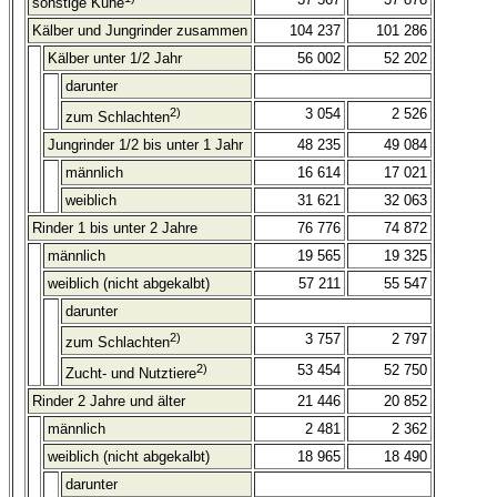
sonstige Kühe
Kälber und Jungrinder zusammen
104 237
101 286
Kälber unter 1/2 Jahr
56 002
52 202
darunter
2)
3 054
2 526
zum Schlachten
Jungrinder 1/2 bis unter 1 Jahr
48 235
49 084
männlich
16 614
17 021
weiblich
31 621
32 063
Rinder 1 bis unter 2 Jahre
76 776
74 872
männlich
19 565
19 325
weiblich (nicht abgekalbt)
57 211
55 547
darunter
2)
3 757
2 797
zum Schlachten
2)
53 454
52 750
Zucht- und Nutztiere
Rinder 2 Jahre und älter
21 446
20 852
männlich
2 481
2 362
weiblich (nicht abgekalbt)
18 965
18 490
darunter