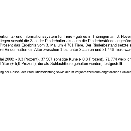
erkunfts- und Informationssystem für Tiere - gab es in Thüringen am 3. No
stiegen sowohl die Zahl der Rinderhalter als auch die Rinderbestände gegen
4 Prozent das Ergebnis vom 3. Mai um 4 761 Tiere. Der Rinderbestand setzte
 Rinder hatten ein Alter zwischen 1 bis unter 2 Jahren und 21 446 Tiere war
Mai 2008:
- 0,3 Prozent),
37 567 sonstige Kühe
(- 0,8 Prozent),
71 774 weiblich
lter (+ 5,9 Prozent), die als Schlachttiere gehalten werden, festgestellt.
ng der Rasse, der Produktionsrichtung sowie der im Vorjahreszeitraum angefallenen Schlach