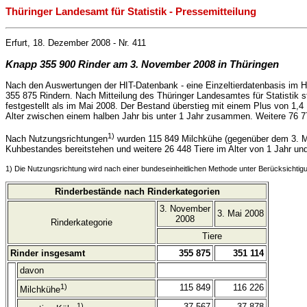
Thüringer Landesamt für Statistik - Pressemitteilung
Erfurt, 18. Dezember 2008 - Nr. 411
Knapp 355 900 Rinder am 3. November 2008 in Thüringen
Nach den Auswertungen der HIT-Datenbank - eine Einzeltierdatenbasis im H
355 875 Rindern. Nach Mitteilung des Thüringer Landesamtes für Statistik 
festgestellt als im Mai 2008. Der Bestand überstieg mit einem Plus von 1,
Alter zwischen einem halben Jahr bis unter 1 Jahr zusammen. Weitere 76 776
1)
Nach Nutzungsrichtungen
wurden 115 849 Milchkühe (gegenüber dem 3. 
Kuhbestandes bereitstehen und weitere 26 448 Tiere im Alter von 1 Jahr und ä
1) Die Nutzungsrichtung wird nach einer bundeseinheitlichen Methode unter Berücksichtigu
Rinderbestände nach Rinderkategorien
3. November
3. Mai 2008
2008
Rinderkategorie
Tiere
Rinder insgesamt
355 875
351 114
davon
1)
115 849
116 226
Milchkühe
1)
37 567
37 878