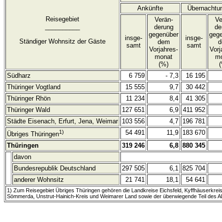
Ankünfte
Übernachtu
Reisegebiet
Verän-
Ve
__________
derung
de
gegenüber
geg
insge-
insge-
Ständiger Wohnsitz der Gäste
dem
d
samt
samt
Vorjahres-
Vorj
monat
m
(%)
Südharz
6 759
- 7,3
16 195
Thüringer Vogtland
15 555
9,7
30 442
Thüringer Rhön
11 234
8,4
41 305
Thüringer Wald
127 651
6,9
411 952
Städte Eisenach, Erfurt, Jena, Weimar
103 556
4,7
196 781
1)
54 491
11,9
183 670
Übriges Thüringen
Thüringen
319 246
6,8
880 345
davon
Bundesrepublik Deutschland
297 505
6,1
825 704
anderer Wohnsitz
21 741
18,1
54 641
1) Zum Reisegebiet Übriges Thüringen gehören die Landkreise Eichsfeld, Kyffhäuserkreis
Sömmerda, Unstrut-Hainich-Kreis und Weimarer Land sowie der überwiegende Teil des A