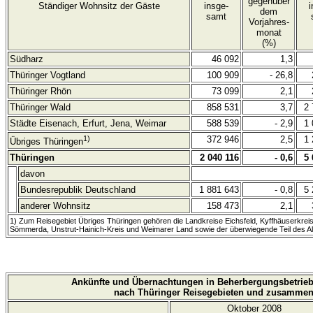
gegenüber
Ständiger Wohnsitz der Gäste
insge-
i
dem
samt
Vorjahres-
monat
(%)
Südharz
46 092
1,3
Thüringer Vogtland
100 909
- 26,8
Thüringer Rhön
73 099
2,1
Thüringer Wald
858 531
3,7
2 
Städte Eisenach, Erfurt, Jena, Weimar
588 539
- 2,9
1 
1)
372 946
2,5
1 
Übriges Thüringen
Thüringen
2 040 116
- 0,6
5 
davon
Bundesrepublik Deutschland
1 881 643
- 0,8
5 
anderer Wohnsitz
158 473
2,1
1) Zum Reisegebiet Übriges Thüringen gehören die Landkreise Eichsfeld, Kyffhäuserkreis
Sömmerda, Unstrut-Hainich-Kreis und Weimarer Land sowie der überwiegende Teil des A
Ankünfte und Übernachtungen in Beherbergungsbetriebe
nach Thüringer Reisegebieten und zusammen
Oktober 2008