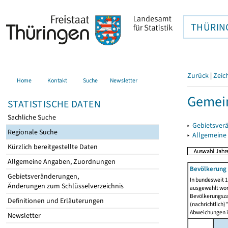
THÜRIN
Zurück
|
Zeic
Home
Kontakt
Suche
Newsletter
Gemei
STATISTISCHE DATEN
Sachliche Suche
▸
Gebietsver
Regionale Suche
▸
Allgemeine
Kürzlich bereitgestellte Daten
Allgemeine Angaben, Zuordnungen
Bevölkerung 
Gebietsveränderungen,
In bundesweit 1
Änderungen zum Schlüsselverzeichnis
ausgewählt wor
Bevölkerungszah
Definitionen und Erläuterungen
(nachrichtlich)"
Abweichungen i
Newsletter