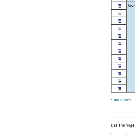
Bevö
▴
nach oben
Das Thüringer