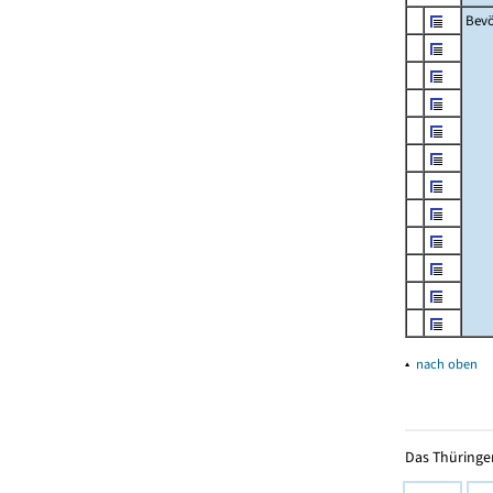
Bevö
▴
nach oben
Das Thüringer