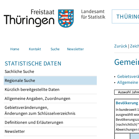
THÜRIN
Zurück
|
Zeic
Home
Kontakt
Suche
Newsletter
Gemein
STATISTISCHE DATEN
Sachliche Suche
▸
Gebietsver
Regionale Suche
▸
Allgemeine
Kürzlich bereitgestellte Daten
Allgemeine Angaben, Zuordnungen
Bevölkerung 
Gebietsveränderungen,
In bundesweit 1
Änderungen zum Schlüsselverzeichnis
ausgewählt wor
Bevölkerungszah
Definitionen und Erläuterungen
(nachrichtlich)"
Abweichungen i
Newsletter