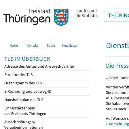
THÜRIN
Dienst
Home
Kontakt
Suche
Newsletter
TLS IM ÜBERBLICK
Die Presse
Adresse des Amtes und Ansprechpartner
Struktur des TLS
...liefert Ih
Organigramm des TLS
Vor der Veröf
E-Rechnung und Leitweg-ID
Sie zusamme
Alle Pressemi
Haushaltsplan des TLS
Sie haben zwe
Einheitsaktenplan
Stelle) nach
des Freistaats Thüringen
Auf Wunsch se
Ausschreibungen/
▸
Anmeldung 
Vergabeinformationen