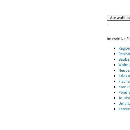
Interaktive 
Region
Realst
Baube
Wohnun
Neubau
Atlas A
Fläche
Kranke
Pendle
Touris
Unfall
Zensus