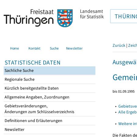
THÜRIN
Zurück
|
Zeic
Home
Kontakt
Suche
Newsletter
Ausgewäh
STATISTISCHE DATEN
Sachliche Suche
Gemein
Regionale Suche
Kürzlich bereitgestellte Daten
bis 01.09.1995
Allgemeine Angaben, Zuordnungen
Gebietsveränderungen,
▸
Gebietsv
Änderungen zum Schlüsselverzeichnis
▸
Alle Erge
Definitionen und Erläuterungen
▸
Weitere i
Newsletter
Die Fakten d