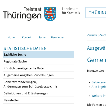
THÜRIN
Zurück
|
Zeic
Home
Kontakt
Suche
Newsletter
Ausgewäh
STATISTISCHE DATEN
Sachliche Suche
Gemein
Regionale Suche
Kürzlich bereitgestellte Daten
bis 01.09.1995
Allgemeine Angaben, Zuordnungen
Gebietsveränderungen,
▸
Gebietsv
Änderungen zum Schlüsselverzeichnis
▸
Alle Erge
Definitionen und Erläuterungen
▸
Weitere i
Newsletter
Die Fakten d