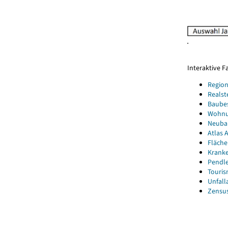
Interaktive 
Region
Realst
Baube
Wohnun
Neubau
Atlas A
Fläche
Kranke
Pendle
Touris
Unfall
Zensus