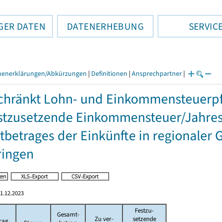
GER DATEN
DATENERHEBUNG
SERVIC
henerklärungen/Abkürzungen
|
Definitionen
|
Ansprechpartner
|
hränkt Lohn- und Einkommensteuerpfl
stzusetzende Einkommensteuer/Jahres
betrages der Einkünfte in regionaler 
ringen
1.12.2023
Festzu-
Gesamt-
Zu ver-
setzende
rag