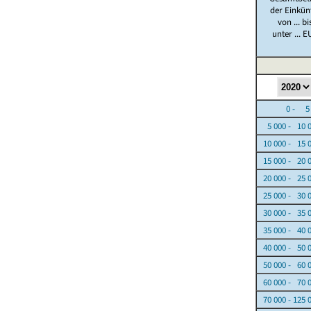
der Einkün
von ... bi
unter ... E
0 - 5 0
5 000 - 10 
10 000 - 15 
15 000 - 20 
20 000 - 25 
25 000 - 30 
30 000 - 35 
35 000 - 40 
40 000 - 50 
50 000 - 60 
60 000 - 70 
70 000 - 125 