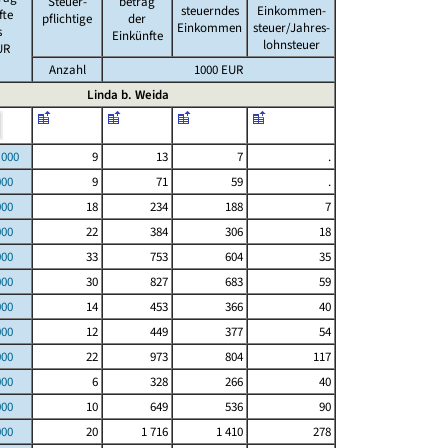
Steuer-
betrag
steuerndes
Einkommen-
fte
pflichtige
der
Einkommen
steuer/Jahres-
s
Einkünfte
lohnsteuer
UR
Anzahl
1000 EUR
Linda b. Weida
00
9
13
7
.
000
9
71
59
.
000
18
234
188
7
000
22
384
306
18
000
33
753
604
35
000
30
827
683
59
000
14
453
366
40
000
12
449
377
54
000
22
973
804
117
000
6
328
266
40
000
10
649
536
90
000
20
1 716
1 410
278