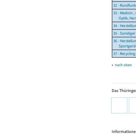
32 - Rundfunk
33 - Medizin-,
Optik, Herst
34 - Herstell
35 - Sonstige
36 - Herstell
Sportgeräten
37 - Recycling
▴
nach oben
Das Thüringer
Informationen