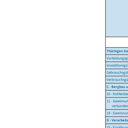
Thüringen i
Vorleistungs
Investitionsg
Gebrauchsgüt
Verbrauchsgü
C - Bergbau 
10 - Kohlenb
11 - Gewinnu
verbundener
14 - Gewinnun
D - Verarbei
15 - Ernähru