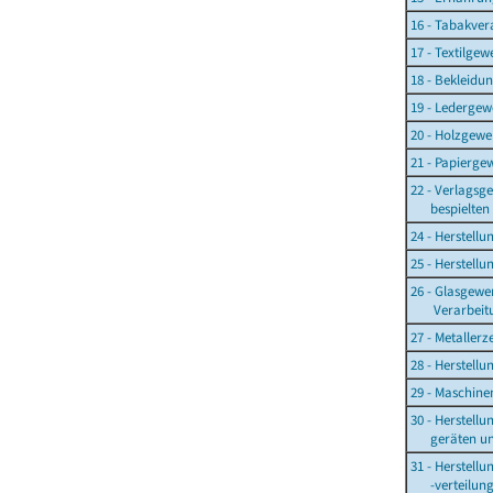
16 - Tabakver
17 - Textilgew
18 - Bekleid
19 - Ledergew
20 - Holzgewe
21 - Papierge
22 - Verlagsg
bespielten T
24 - Herstell
25 - Herstell
26 - Glasgewe
Verarbeitun
27 - Metaller
28 - Herstell
29 - Maschin
30 - Herstell
geräten und
31 - Herstellu
-verteilung 