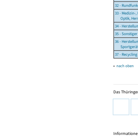
32 - Rundfunk
33 - Medizin-,
Optik, Herst
34 - Herstell
35 - Sonstige
36 - Herstell
Sportgeräten
37 - Recycling
▴
nach oben
Das Thüringer
Informationen