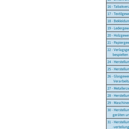
16 - Tabakver
17 - Textilgew
18 - Bekleid
19 - Ledergew
20 - Holzgewe
21 - Papierge
22 - Verlagsg
bespielten T
24 - Herstell
25 - Herstell
26 - Glasgewe
Verarbeitun
27 - Metaller
28 - Herstell
29 - Maschin
30 - Herstell
geräten und
31 - Herstellu
-verteilung 