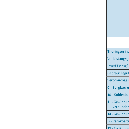
Thüringen i
Vorleistungs
Investitionsg
Gebrauchsgüt
Verbrauchsgü
C - Bergbau 
10 - Kohlenb
11 - Gewinnu
verbundener
14 - Gewinnun
D - Verarbei
15 - Ernähru