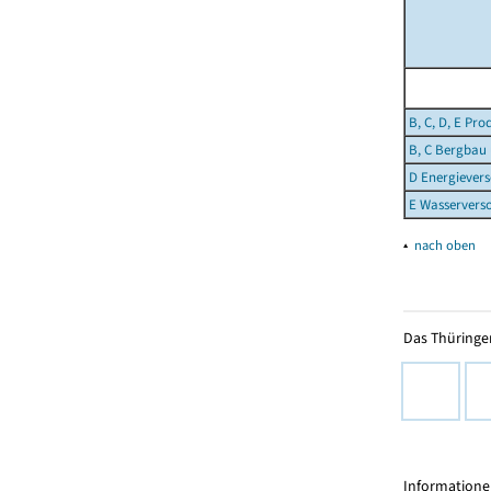
B, C, D, E P
B, C Bergbau
D Energiever
E Wasservers
▴
nach oben
Das Thüringer
Informationen