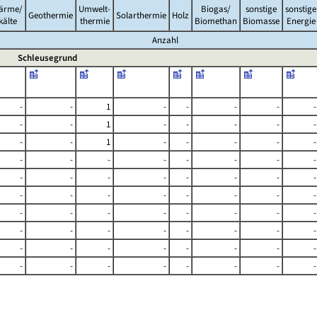
ärme/
Umwelt-
Biogas/
sonstige
sonstige
Geothermie
Solarthermie
Holz
kälte
thermie
Biomethan
Biomasse
Energie
Anzahl
Schleusegrund
-
-
1
-
-
-
-
-
-
-
1
-
-
-
-
-
-
-
1
-
-
-
-
-
-
-
-
-
-
-
-
-
-
-
-
-
-
-
-
-
-
-
-
-
-
-
-
-
-
-
-
-
-
-
-
-
-
-
-
-
-
-
-
-
-
-
-
-
-
-
-
-
-
-
-
-
-
-
-
-