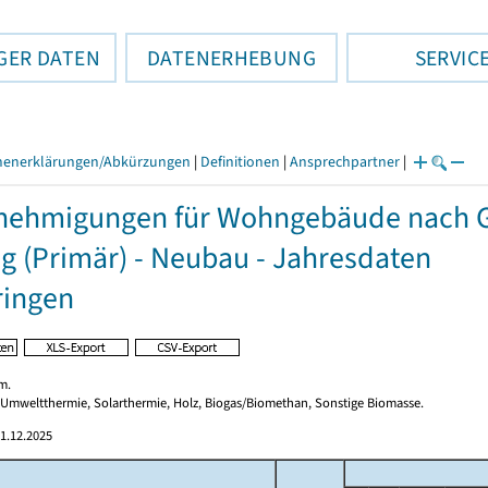
GER DATEN
DATENERHEBUNG
SERVIC
henerklärungen/Abkürzungen
|
Definitionen
|
Ansprechpartner
|
ehmigungen für Wohngebäude nach G
g (Primär) - Neubau - Jahresdaten
ringen
m.
 Umweltthermie, Solarthermie, Holz, Biogas/Biomethan, Sonstige Biomasse.
1.12.2025