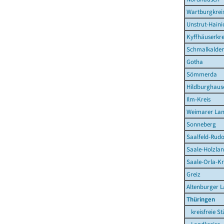
Wartburgkrei
Unstrut-Haini
Kyffhäuserkre
Schmalkalden
Gotha
Sömmerda
Hildburghaus
Ilm-Kreis
Weimarer La
Sonneberg
Saalfeld-Rudo
Saale-Holzlan
Saale-Orla-Kr
Greiz
Altenburger 
Thüringen
kreisfreie St