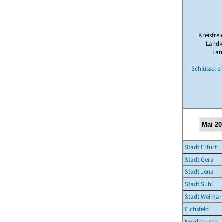
Kreisfrei
Landk
Lan
Schlüssel e
Stadt Erfurt
Stadt Gera
Stadt Jena
Stadt Suhl
Stadt Weimar
Eichsfeld
Nordhausen