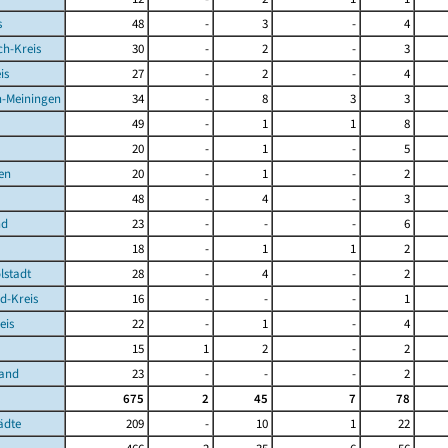
s
48
-
3
-
4
ch-Kreis
30
-
2
-
3
is
27
-
2
-
4
-Meiningen
34
-
8
3
3
49
-
1
1
8
20
-
1
-
5
en
20
-
1
-
2
48
-
4
-
3
nd
23
-
-
-
6
18
-
1
1
2
lstadt
28
-
4
-
2
d-Kreis
16
-
-
-
1
eis
22
-
1
-
4
15
1
2
-
2
Land
23
-
-
-
2
675
2
45
7
78
ädte
209
-
10
1
22