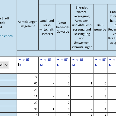
Energie-,
Wasser-
Han
versorgung;
Inst
e Stadt
Land- und
Abwasser-
hal
Abmeldungen
reis
Verar-
Forst-
und Abfallent-
Bau-
u
insgesamt
d
beitendes
wirtschaft,
sorgung und
gewerbe
Repa
Gewerbe
Fischerei
Beseitigung
v
inblenden
von
Kraft
Umweltver-
zeu
schmutzungen
77
-
5
-
6
66
-
2
1
6
26
-
-
-
3
11
-
1
-
3
29
-
2
-
4
33
1
3
-
4
12
-
2
1
1