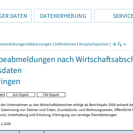
GER DATEN
DATENERHEBUNG
SERVIC
henerklärungen/Abkürzungen
|
Definitionen
|
Ansprechpartner
|
eabmeldungen nach Wirtschaftsabschn
sdaten
ringen
er Unternehmen zu den Wirtschaftsbereichen erfolgt ab Berichtsjahr 2008 anhand der „
 Gewinnung von Steinen und Erden, Grundstücks- und Wohnungswesen, Öffentliche Ver
unst, Unterhaltung und Erholung, Erbringung von sonstige Dienstleistungen
.1.2026