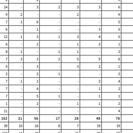
14
-
3
2
3
3
6
9
2
-
-
2
-
9
7
1
6
-
-
-
5
6
-
1
-
-
3
5
12
1
3
1
3
4
5
6
-
2
-
1
2
1
8
1
-
1
1
-
2
7
3
3
2
5
9
6
5
-
3
-
3
2
1
2
-
2
1
-
-
2
7
1
2
-
-
2
4
7
-
4
-
-
1
2
7
-
5
1
-
1
1
1
-
2
-
1
1
2
11
-
-
-
-
-
4
162
21
56
17
28
48
78
39
10
16
8
7
19
19