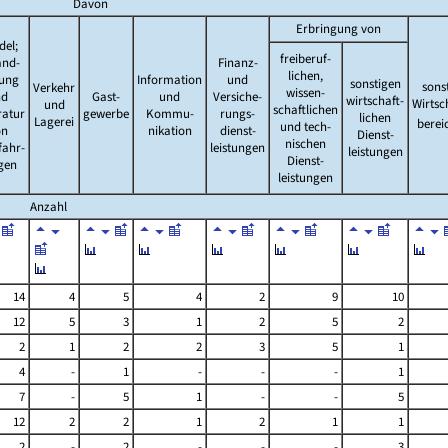
Davon
Erbringung von
del;
freiberuf-
and-
Finanz-
lichen,
tung
Information
und
sonstigen
sons
Verkehr
wissen-
nd
Gast-
und
Versiche-
wirtschaft-
Wirtsc
und
schaftlichen
ratur
gewerbe
Kommu-
rungs-
lichen
Lagerei
berei
und tech-
on
nikation
dienst-
Dienst-
nischen
fahr-
leistungen
leistungen
Dienst-
gen
leistungen
Anzahl
14
4
5
4
2
9
10
12
5
3
1
2
5
2
2
1
2
2
3
5
1
4
-
1
-
-
-
1
7
-
5
1
-
-
5
12
2
2
1
2
1
1
2
-
2
-
-
-
3