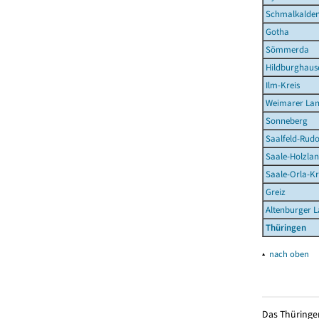
Schmalkalden
Gotha
Sömmerda
Hildburghaus
Ilm-Kreis
Weimarer La
Sonneberg
Saalfeld-Rudo
Saale-Holzlan
Saale-Orla-Kr
Greiz
Altenburger 
Thüringen
▴
nach oben
Das Thüringer