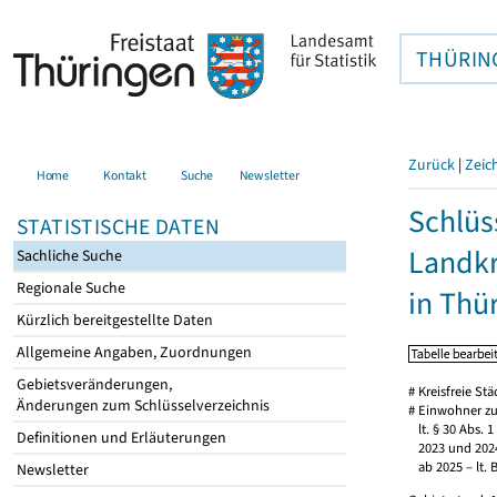
THÜRIN
Zurück
|
Zeic
Home
Kontakt
Suche
Newsletter
Schlüs
STATISTISCHE DATEN
Landkr
Sachliche Suche
Regionale Suche
in Thü
Kürzlich bereitgestellte Daten
Allgemeine Angaben, Zuordnungen
Gebietsveränderungen,
# Kreisfreie S
Änderungen zum Schlüsselverzeichnis
# Einwohner zu
lt. § 30 Abs. 1
Definitionen und Erläuterungen
2023 und 2024 
ab 2025 – lt. 
Newsletter