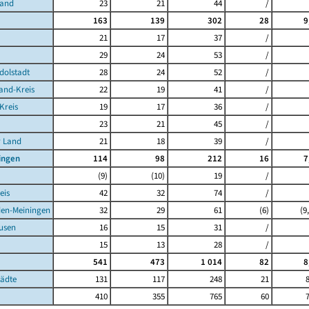
and
23
21
44
/
163
139
302
28
9
21
17
37
/
29
24
53
/
olstadt
28
24
52
/
nd-Kreis
22
19
41
/
Kreis
19
17
36
/
23
21
45
/
 Land
21
18
39
/
ingen
114
98
212
16
7
(9)
(10)
19
/
eis
42
32
74
/
n-Meiningen
32
29
61
(6)
(9
usen
16
15
31
/
15
13
28
/
541
473
1 014
82
8
tädte
131
117
248
21
8
410
355
765
60
7