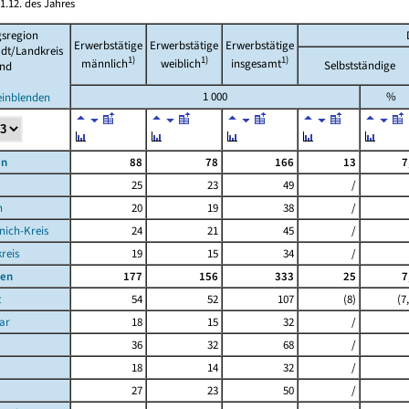
1.12. des Jahres
sregion
Erwerbstätige
Erwerbstätige
Erwerbstätige
adt/Landkreis
1)
1)
1)
männlich
weiblich
insgesamt
Selbstständige
nd
1 000
%
einblenden
en
88
78
166
13
7
25
23
49
/
n
20
19
38
/
ich-Kreis
24
21
45
/
reis
19
15
34
/
gen
177
156
333
25
7
t
54
52
107
(8)
(7
ar
18
15
32
/
36
32
68
/
18
14
32
/
27
23
50
/