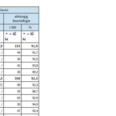
Davon
abhängig
Beschäftigte
1 000
%
,9
153
91,9
/
44
91,7
/
36
92,5
/
42
93,8
/
30
89,2
,5
308
92,3
,7)
99
92,3
/
29
88,7
/
63
92,9
/
30
94,0
/
47
92,4