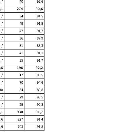
/
40
92,6
,1
274
90,6
/
34
91,5
/
49
91,5
/
47
91,7
/
36
87,9
/
31
88,3
/
41
91,1
/
35
91,7
,6
196
92,2
/
17
90,5
/
70
94,6
,8)
54
89,8
/
29
93,5
/
25
90,8
,1
930
91,7
,6
227
91,4
,9
703
91,8