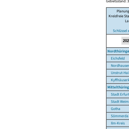
Gebietsstand: 3
Planung
Kreisfreie St
La
Schlüssel 
Nordthüring
Eichsfeld
Nordhause
Unstrut-Hain
Kyffhäuserk
Mittelthürin
Stadt Erfur
Stadt Weim
Gotha
Sömmerda
Ilm-Kreis