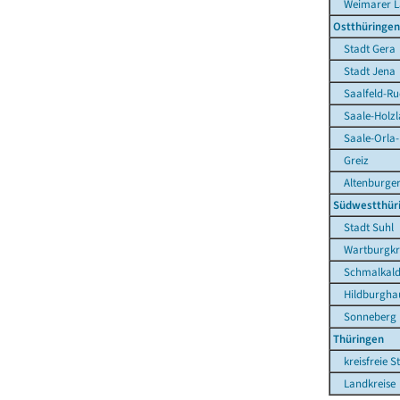
Weimarer L
Ostthüringen
Stadt Gera
Stadt Jena
Saalfeld-Rud
Saale-Holzla
Saale-Orla-
Greiz
Altenburger
Südwestthür
Stadt Suhl
Wartburgkr
Schmalkalde
Hildburgha
Sonneberg
Thüringen
kreisfreie S
Landkreise