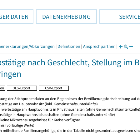
GER DATEN
DATENERHEBUNG
SERVIC
henerklärungen/Abkürzungen
|
Definitionen
|
Ansprechpartner
|
stätige nach Geschlecht, Stellung im B
ringen
sung der Stichprobendaten an den Ergebnissen der Bevölkerungsfortschreibung auf d
rbstätige am Hauptwohnsitz (inkl. Gemeinschaftsunterkünfte)
 Erwerbstätige am Hauptwohnsitz in Privathaushalten (ohne Gemeinschaftsunterkünfte
bstätige in Hauptwohnsitzhaushalten (ohne Gemeinschaftsunterkünfte)
keine Mikrozensusergebnisse für Kreise verfügbar.
nis (vorläufige Werte)
ch mithelfende Familienangehörige, die in der Tabelle nicht gesondert ausgewiesen sin