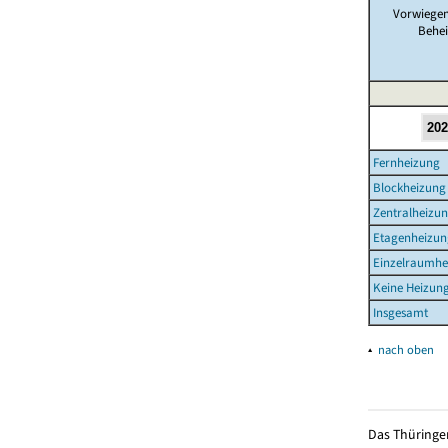
Vorwiegen
Behe
Fernheizung
Blockheizung
Zentralheizu
Etagenheizun
Einzelraumhe
Keine Heizun
Insgesamt
▴
nach oben
Das Thüringer