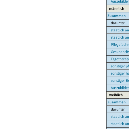
Auszubildend
männlich
Zusammen
darunter
staatlich ane
staatlich ane
Pflegefach
Gesundheits-
Ergotherap
sonstiger pfl
sonstiger hau
sonstiger Be
Auszubildend
weiblich
Zusammen
darunter
staatlich ane
staatlich ane