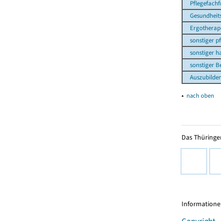
Pflegefachf
Gesundheits-
Ergotherape
sonstiger pfl
sonstiger hau
sonstiger Be
Auszubildend
▴
nach oben
Das Thüringer
Informationen
Copyright