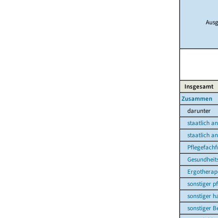
Ausg
Insgesamt
Zusammen
darunter
staatlich ane
staatlich ane
Pflegefachf
Gesundheits-
Ergotherape
sonstiger pfl
sonstiger hau
sonstiger Be