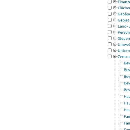
Finanz
Fläche
Gebäu
Gebiet
Land- 
Person
Steuer
Umwel
Untern
Zensu
Bev
Bev
Bev
Bev
Bev
Hau
Hau
Hau
Fam
Fam
Fam