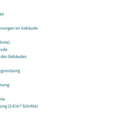
es
hnungen im Gebäude
hnte)
äude
 des Gebäudes
ngsnutzung
hnung
ume
g (2 €/m²-Schritte)