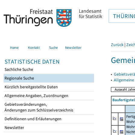
THÜRIN
Zurück
|
Zeic
Home
Kontakt
Suche
Newsletter
Gemein
STATISTISCHE DATEN
Sachliche Suche
▸
Gebietsver
Regionale Suche
▸
Allgemeine
Kürzlich bereitgestellte Daten
Allgemeine Angaben, Zuordnungen
Baufertigst
Gebietsveränderungen,
Änderungen zum Schlüsselverzeichnis
Ferti
Definitionen und Erläuterungen
Wohn
Wohn
Newsletter
Nich