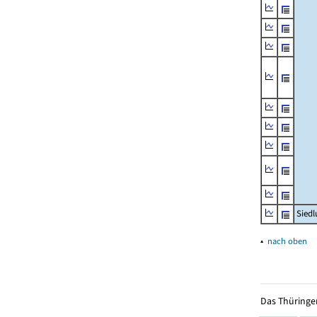
Siedl
▴
nach oben
Das Thüringer