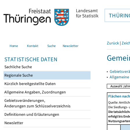
THÜRIN
Zurück
|
Zeic
Home
Kontakt
Suche
Newsletter
Gemei
STATISTISCHE DATEN
Sachliche Suche
▸
Gebietsver
Regionale Suche
▸
Allgemeine
Kürzlich bereitgestellte Daten
Allgemeine Angaben, Zuordnungen
Flächen nach
Gebietsveränderungen,
Quelle: Amtlic
Änderungen zum Schlüsselverzeichnis
Die Siedlungs- 
Die tatsächlic
Definitionen und Erläuterungen
erfolgt bis En
Nutzungsartenä
Newsletter