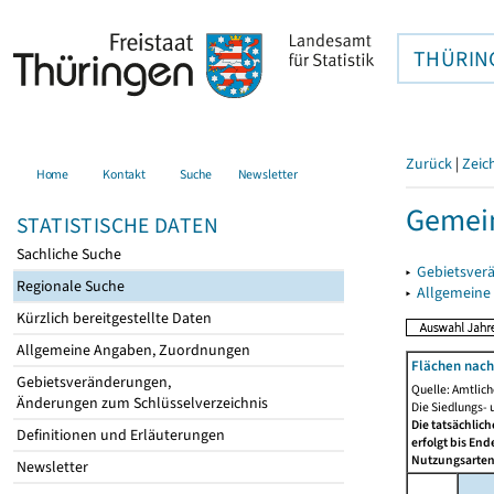
THÜRIN
Zurück
|
Zeic
Home
Kontakt
Suche
Newsletter
Gemein
STATISTISCHE DATEN
Sachliche Suche
▸
Gebietsver
Regionale Suche
▸
Allgemeine
Kürzlich bereitgestellte Daten
Allgemeine Angaben, Zuordnungen
Flächen nach
Gebietsveränderungen,
Quelle: Amtlic
Änderungen zum Schlüsselverzeichnis
Die Siedlungs- 
Die tatsächlic
Definitionen und Erläuterungen
erfolgt bis En
Nutzungsartenä
Newsletter