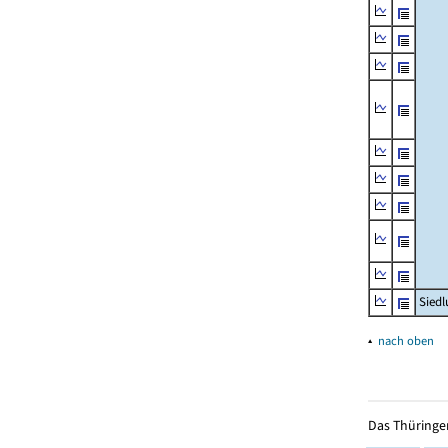
Siedl
▴
nach oben
Das Thüringer