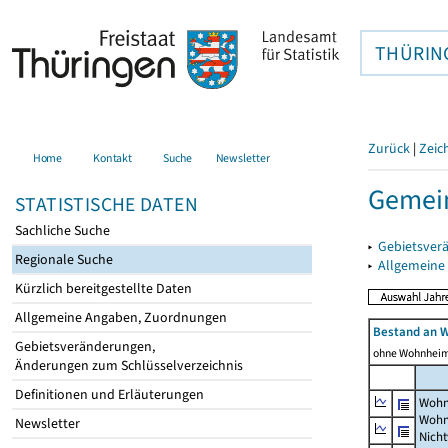
THÜRIN
Zurück
|
Zeic
Home
Kontakt
Suche
Newsletter
Gemei
STATISTISCHE DATEN
Sachliche Suche
▸
Gebietsver
Regionale Suche
▸
Allgemeine
Kürzlich bereitgestellte Daten
Allgemeine Angaben, Zuordnungen
Bestand an 
Gebietsveränderungen,
ohne Wohnhei
Änderungen zum Schlüsselverzeichnis
Definitionen und Erläuterungen
Wohn
Wohn
Newsletter
Nich