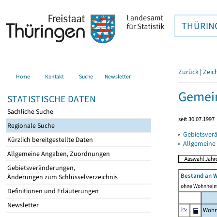
THÜRIN
Zurück
|
Zeic
Home
Kontakt
Suche
Newsletter
Gemei
STATISTISCHE DATEN
Sachliche Suche
seit 30.07.1997
Regionale Suche
▸
Gebietsver
Kürzlich bereitgestellte Daten
▸
Allgemeine
Allgemeine Angaben, Zuordnungen
Gebietsveränderungen,
Bestand an 
Änderungen zum Schlüsselverzeichnis
ohne Wohnhei
Definitionen und Erläuterungen
Newsletter
Wohn