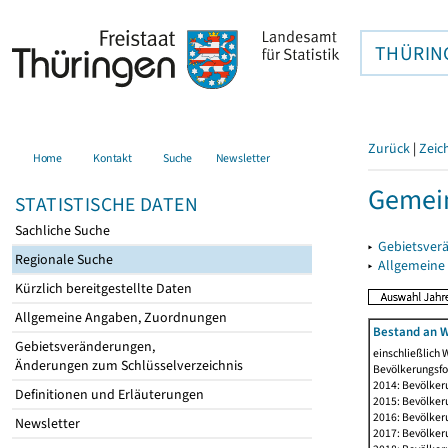
THÜRIN
Zurück
|
Zeic
Home
Kontakt
Suche
Newsletter
Gemein
STATISTISCHE DATEN
Sachliche Suche
▸
Gebietsver
Regionale Suche
▸
Allgemeine
Kürzlich bereitgestellte Daten
Allgemeine Angaben, Zuordnungen
Bestand an W
Gebietsveränderungen,
einschließlich
Änderungen zum Schlüsselverzeichnis
Bevölkerungsfo
2014: Bevölker
Definitionen und Erläuterungen
2015: Bevölker
2016: Bevölker
Newsletter
2017: Bevölker