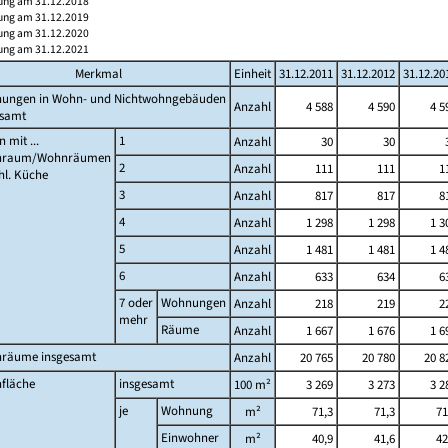
ung am 31.12.2018
ung am 31.12.2019
ung am 31.12.2020
ung am 31.12.2021
Merkmal
Einheit
31.12.2011
31.12.2012
31.12.20
ungen in Wohn- und Nichtwohngebäuden
Anzahl
4 588
4 590
4 5
esamt
 mit ...
1
Anzahl
30
30
nraum/Wohnräumen
2
Anzahl
111
111
1
hl. Küche
3
Anzahl
817
817
8
4
Anzahl
1 298
1 298
1 3
5
Anzahl
1 481
1 481
1 4
6
Anzahl
633
634
6
7 oder
Wohnungen
Anzahl
218
219
2
mehr
Räume
Anzahl
1 667
1 676
1 6
räume insgesamt
Anzahl
20 765
20 780
20 8
fläche
insgesamt
100 m²
3 269
3 273
3 2
je
Wohnung
m²
71,3
71,3
71
Einwohner
m²
40,9
41,6
42