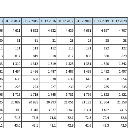
13
31.12.2014
31.12.2015
31.12.2016
31.12.2017
31.12.2018
31.12.2019
31.12.2020
96
4 611
4 622
4 632
4 639
4 651
4 697
4 707
30
31
31
31
28
28
28
28
11
111
113
112
115
121
122
122
13
817
819
818
817
805
830
829
03
1 310
1 312
1 319
1 323
1 331
1 340
1 342
82
1 484
1 486
1 487
1 487
1 489
1 492
1 497
36
635
638
638
639
645
650
654
21
223
223
227
230
232
235
235
96
1 715
1 715
1 745
1 781
1 799
1 822
1 822
25
20 889
20 935
20 993
21 051
21 123
21 304
21 358
84
3 300
3 310
3 327
3 346
3 361
3 402
3 415
,4
71,6
71,6
71,8
72,1
72,3
72,4
72,6
,1
43,0
43,1
43,1
42,9
42,6
42,3
42,5