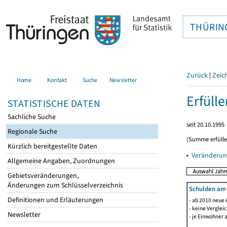
THÜRIN
Zurück
|
Zeic
Home
Kontakt
Suche
Newsletter
Erfüll
STATISTISCHE DATEN
Sachliche Suche
seit 20.10.1995
Regionale Suche
(Summe erfüll
Kürzlich bereitgestellte Daten
▸
Veränderun
Allgemeine Angaben, Zuordnungen
Gebietsveränderungen,
Änderungen zum Schlüsselverzeichnis
Schulden am
Definitionen und Erläuterungen
- ab 2010 neue 
- keine Verglei
Newsletter
- je Einwohner 