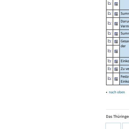
Summ
Darun
Verm
Summ
Gesa
der
Eink
Zu v
Festz
Eink
▴
nach oben
Das Thüringer