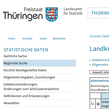
THÜRIN
Zurück
|
Zeic
Home
Kontakt
Suche
Newsletter
Landkr
STATISTISCHE DATEN
Sachliche Suche
▸
Gebietsver
Regionale Suche
▸
Allgemeine
Kürzlich bereitgestellte Daten
Allgemeine Angaben, Zuordnungen
Arbeitnehmer
Gebietsveränderungen,
Berechnungssta
Änderungen zum Schlüsselverzeichnis
Klassifikation 
Definitionen und Erläuterungen
Arbei
Newsletter
insg