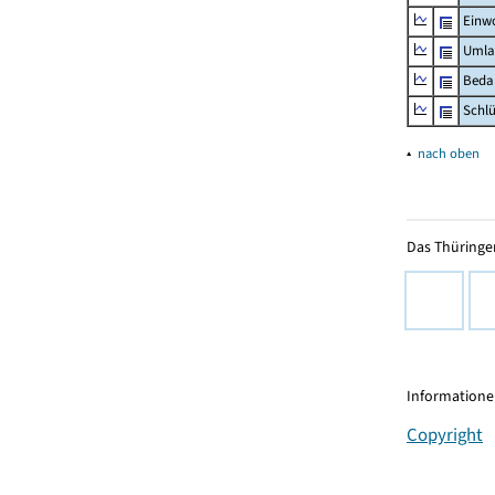
Einw
Umla
Beda
Schl
▴
nach oben
Das Thüringer
Informationen
Copyright