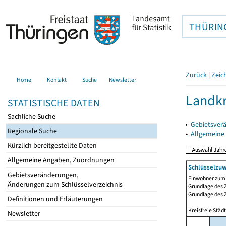
THÜRIN
Zurück
|
Zeic
Home
Kontakt
Suche
Newsletter
Landkr
STATISTISCHE DATEN
Sachliche Suche
▸
Gebietsver
Regionale Suche
▸
Allgemeine
Kürzlich bereitgestellte Daten
Allgemeine Angaben, Zuordnungen
Schlüsselzuw
Gebietsveränderungen,
Einwohner zum 
Änderungen zum Schlüsselverzeichnis
Grundlage des Z
Grundlage des 
Definitionen und Erläuterungen
Kreisfreie Stä
Newsletter