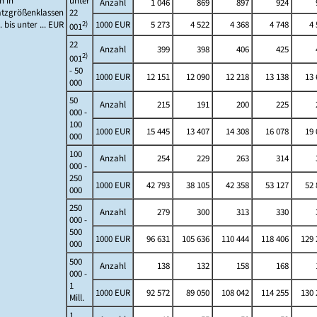
n in
unter
Anzahl
1 046
869
897
924
tzgrößenklassen
22
. bis unter ... EUR
2)
1000 EUR
5 273
4 522
4 368
4 748
4 
001
22
Anzahl
399
398
406
425
2)
001
- 50
1000 EUR
12 151
12 090
12 218
13 138
13 
000
50
Anzahl
215
191
200
225
000 -
100
1000 EUR
15 445
13 407
14 308
16 078
19 
000
100
Anzahl
254
229
263
314
000 -
250
1000 EUR
42 793
38 105
42 358
53 127
52 
000
250
Anzahl
279
300
313
330
000 -
500
1000 EUR
96 631
105 636
110 444
118 406
129 
000
500
Anzahl
138
132
158
168
000 -
1
1000 EUR
92 572
89 050
108 042
114 255
130 
Mill.
1