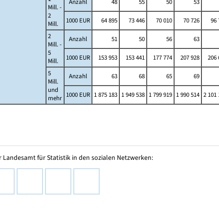
Anzahl
48
55
50
53
Mill. -
2
1000 EUR
64 895
73 446
70 010
70 726
96 
Mill.
2
Anzahl
51
50
56
63
Mill. -
5
1000 EUR
153 953
153 441
177 774
207 928
206 
Mill.
5
Anzahl
63
68
65
69
Mill.
und
1000 EUR
1 875 183
1 949 538
1 799 919
1 990 514
2 101 
mehr
 Landesamt für Statistik in den sozialen Netzwerken: