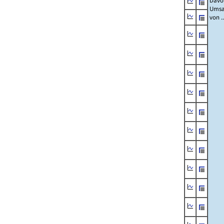
Davo
Umsa
von ..