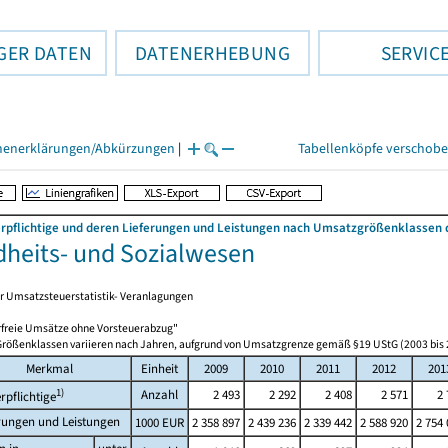
GER DATEN
DATENERHEBUNG
SERVIC
henerklärungen/Abkürzungen
|
Tabellenköpfe verschob
pflichtige und deren Lieferungen und Leistungen nach Umsatzgrößenklassen de
heits- und Sozialwesen
r Umsatzsteuerstatistik- Veranlagungen
rfreie Umsätze ohne Vorsteuerabzug"
 Größenklassen variieren nach Jahren, aufgrund von Umsatzgrenze gemäß §19 UStG (2003 bis 
Merkmal
Einheit
2009
2010
2011
2012
201
1)
Anzahl
2 493
2 292
2 408
2 571
2 
rpflichtige
rungen und Leistungen
1000 EUR
2 358 897
2 439 236
2 339 442
2 588 920
2 754 