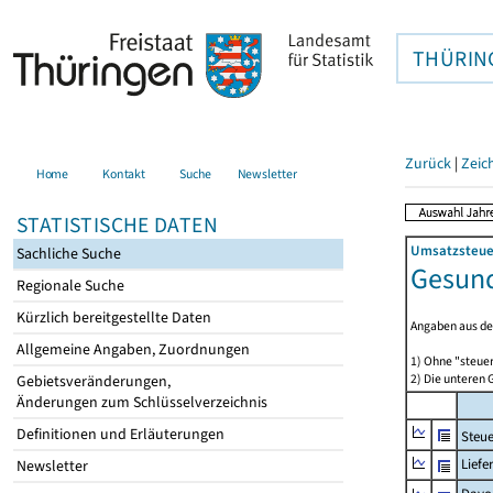
THÜRIN
Zurück
|
Zeic
Home
Kontakt
Suche
Newsletter
STATISTISCHE DATEN
Umsatzsteuer
Sachliche Suche
Gesund
Regionale Suche
Kürzlich bereitgestellte Daten
Angaben aus de
Allgemeine Angaben, Zuordnungen
1) Ohne "steue
2) Die unteren
Gebietsveränderungen,
Änderungen zum Schlüsselverzeichnis
Definitionen und Erläuterungen
Steue
Liefe
Newsletter