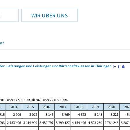
E
WIR ÜBER UNS
en?
r Lieferungen und Leistungen und Wirtschaftsklassen in Thüringen
2019 über 17 500 EUR, ab 2020 über 22 000 EUR).
3
2014
2015
2016
2017
2018
2019
2020
202
715
2 906
3 022
3 146
3 769
4 628
5 145
5 221
5 
093
2 753 406
3 119 909
3 482 797
3 799 127
4 154 496
4 523 280
4 764 245
5 287 