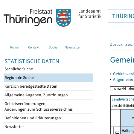
THÜRIN
Zurück
|
Zeic
Home
Kontakt
Suche
Newsletter
Gemein
STATISTISCHE DATEN
Sachliche Suche
▸
Gebietsver
Regionale Suche
▸
Allgemeine
Kürzlich bereitgestellte Daten
Allgemeine Angaben, Zuordnungen
Landwirtscha
Gebietsveränderungen,
einschl. Büffel
Änderungen zum Schlüsselverzeichnis
Definitionen und Erläuterungen
M
Newsletter
Haltun