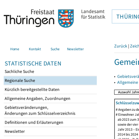
THÜRIN
Zurück
|
Zeic
Home
Kontakt
Suche
Newsletter
Gemein
STATISTISCHE DATEN
Sachliche Suche
▸
Gebietsver
Regionale Suche
▸
Allgemeine
Kürzlich bereitgestellte Daten
Allgemeine Angaben, Zuordnungen
Schlüsselzuw
Gebietsveränderungen,
# Angaben zu 
Änderungen zum Schlüsselverzeichnis
# Einwohner Jah
ab 2023 zum 31
Definitionen und Erläuterungen
sowie der vier d
Jahr 2013 – Ein
Newsletter
2014 bis 2024 –