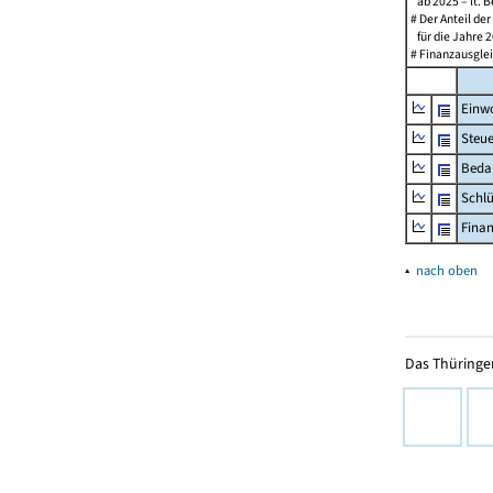
ab 2025 – lt. B
# Der Anteil de
für die Jahre 2
# Finanzausglei
Einw
Steu
Beda
Schl
Fina
▴
nach oben
Das Thüringer