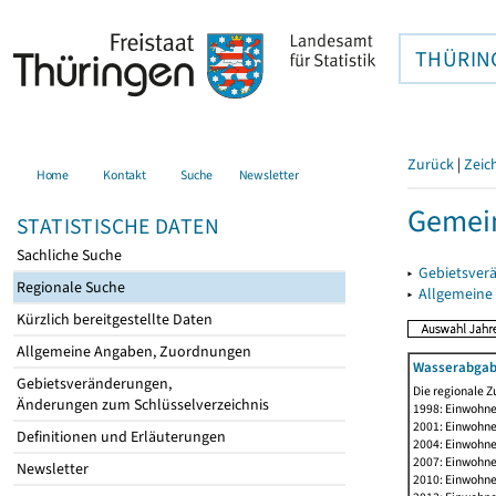
THÜRIN
Zurück
|
Zeic
Home
Kontakt
Suche
Newsletter
Gemein
STATISTISCHE DATEN
Sachliche Suche
▸
Gebietsver
Regionale Suche
▸
Allgemeine
Kürzlich bereitgestellte Daten
Allgemeine Angaben, Zuordnungen
Wasserabgab
Gebietsveränderungen,
Die regionale Z
Änderungen zum Schlüsselverzeichnis
1998: Einwohne
2001: Einwohne
Definitionen und Erläuterungen
2004: Einwohne
2007: Einwohne
Newsletter
2010: Einwohne