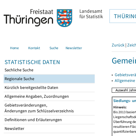
THÜRIN
Zurück
|
Zeic
Home
Kontakt
Suche
Newsletter
Gemein
STATISTISCHE DATEN
Sachliche Suche
▸
Gebietsver
Regionale Suche
▸
Allgemeine
Kürzlich bereitgestellte Daten
Allgemeine Angaben, Zuordnungen
Siedlungs- u
Gebietsveränderungen,
Hinweis:
Änderungen zum Schlüsselverzeichnis
Bis 2013 basie
Liegenschaftsd
Definitionen und Erläuterungen
Überführung der
resultieren Fl
Newsletter
quantifizierbar