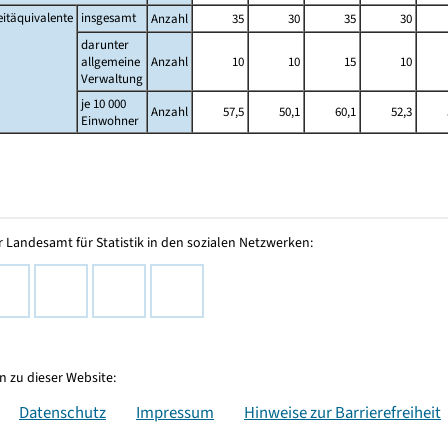
eitäquivalente
insgesamt
Anzahl
35
30
35
30
darunter
allgemeine
Anzahl
10
10
15
10
Verwaltung
je 10 000
Anzahl
57,5
50,1
60,1
52,3
Einwohner
 Landesamt für Statistik in den sozialen Netzwerken:
 zu dieser Website:
Datenschutz
Impressum
Hinweise zur Barrierefreiheit