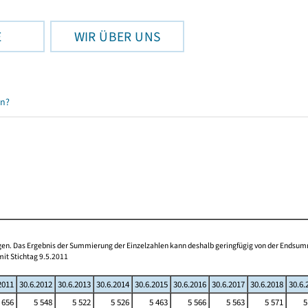
E
WIR ÜBER UNS
en?
ogen. Das Ergebnis der Summierung der Einzelzahlen kann deshalb geringfügig von der Endsu
mit Stichtag 9.5.2011
2011
30.6.2012
30.6.2013
30.6.2014
30.6.2015
30.6.2016
30.6.2017
30.6.2018
30.6.
 656
5 548
5 522
5 526
5 463
5 566
5 563
5 571
5