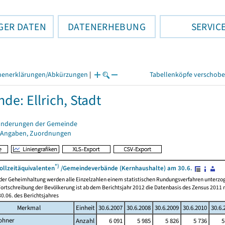
GER DATEN
DATENERHEBUNG
SERVIC
henerklärungen/Abkürzungen
|
Tabellenköpfe verschob
de: Ellrich, Stadt
änderungen der Gemeinde
 Angaben, Zuordnungen
*)
ollzeitäquivalenten
/Gemeindeverbände (Kernhaushalte) am 30.6.
 der Geheimhaltung werden alle Einzelzahlen einem statistischen Rundungsverfahren unterz
ortschreibung der Bevölkerung ist ab dem Berichtsjahr 2012 die Datenbasis des Zensus 2011 
0.06. des Berichtsjahres
Merkmal
Einheit
30.6.2007
30.6.2008
30.6.2009
30.6.2010
30.6.
ohner
Anzahl
6 091
5 985
5 826
5 736
5