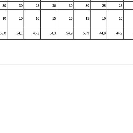
30
30
25
30
30
30
25
25
10
10
10
15
15
15
10
10
53,0
54,1
45,3
54,3
54,9
53,9
44,9
44,9