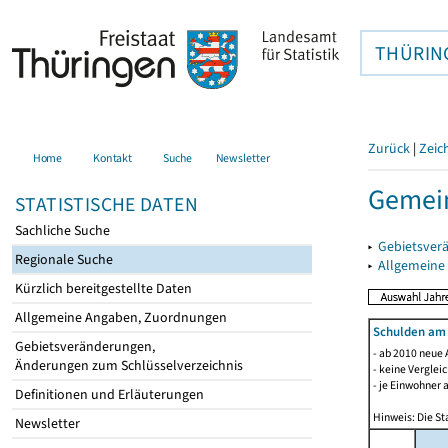
THÜRIN
Zurück
|
Zeic
Home
Kontakt
Suche
Newsletter
Gemein
STATISTISCHE DATEN
Sachliche Suche
▸
Gebietsver
Regionale Suche
▸
Allgemeine
Kürzlich bereitgestellte Daten
Allgemeine Angaben, Zuordnungen
Schulden am
Gebietsveränderungen,
- ab 2010 neue 
Änderungen zum Schlüsselverzeichnis
- keine Verglei
- je Einwohner 
Definitionen und Erläuterungen
Hinweis: Die St
Newsletter