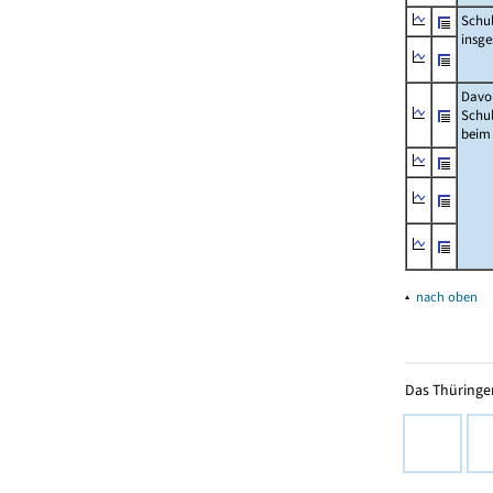
Schu
insg
Davo
Schu
beim
▴
nach oben
Das Thüringer