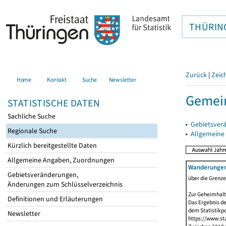
THÜRIN
Zurück
|
Zeic
Home
Kontakt
Suche
Newsletter
Gemein
STATISTISCHE DATEN
Sachliche Suche
▸
Gebietsver
Regionale Suche
▸
Allgemeine
Kürzlich bereitgestellte Daten
Allgemeine Angaben, Zuordnungen
Wanderunge
Gebietsveränderungen,
über die Grenz
Änderungen zum Schlüsselverzeichnis
Zur Geheimhalt
Definitionen und Erläuterungen
Das Ergebnis d
dem Statistikp
Newsletter
https://www.sta