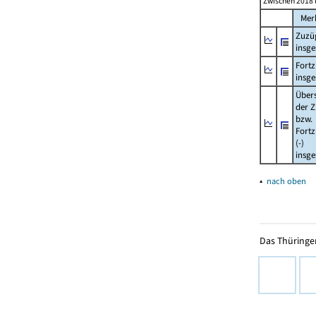
Zwischen 2018 
Mer
Zuzü
insg
Fort
insg
Über
der Z
bzw.
Fort
(-)
insg
▴
nach oben
Das Thüringer