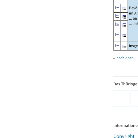
Bevö
im Al
... bi
... J
Insg
▴
nach oben
Das Thüringer
Informationen
Copyright