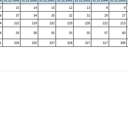
8
31.12.1999
31.12.2000
31.12.2001
31.12.2002
31.12.2003
31.12.2004
31.12.2005
7
15
14
15
12
13
9
9
6
37
34
35
32
31
29
27
4
222
219
232
229
228
222
213
4
55
58
55
55
55
57
60
1
329
325
337
328
327
317
309