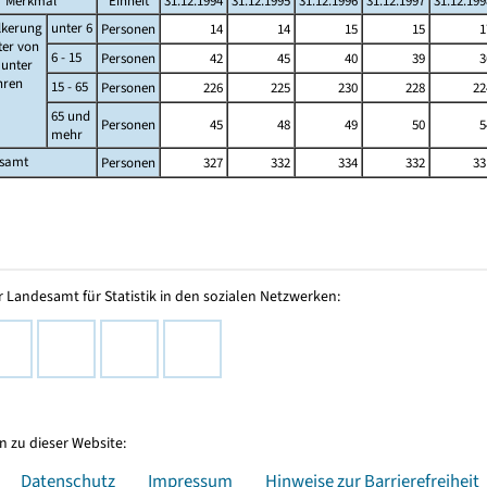
Merkmal
Einheit
31.12.1994
31.12.1995
31.12.1996
31.12.1997
31.12.199
lkerung
unter 6
Personen
14
14
15
15
1
ter von
6 - 15
Personen
42
45
40
39
3
s unter
ahren
15 - 65
Personen
226
225
230
228
22
65 und
Personen
45
48
49
50
5
mehr
esamt
Personen
327
332
334
332
33
 Landesamt für Statistik in den sozialen Netzwerken:
 zu dieser Website:
Datenschutz
Impressum
Hinweise zur Barrierefreiheit