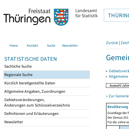
THÜRIN
Zurück
|
Zeic
Home
Kontakt
Suche
Newsletter
Gemein
STATISTISCHE DATEN
Sachliche Suche
▸
Gebietsver
Regionale Suche
▸
Allgemeine
Kürzlich bereitgestellte Daten
Allgemeine Angaben, Zuordnungen
» Zur Generie
Gebietsveränderungen,
Änderungen zum Schlüsselverzeichnis
Bevölkerung 
Grundlage der F
Definitionen und Erläuterungen
Der Zensus 2011
Newsletter
Für die Jahre v