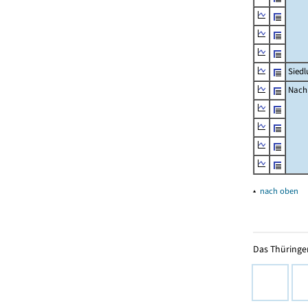
Siedl
Nachr
▴
nach oben
Das Thüringer