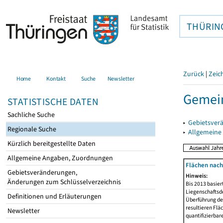
THÜRIN
Zurück
|
Zeic
Home
Kontakt
Suche
Newsletter
Gemein
STATISTISCHE DATEN
Sachliche Suche
▸
Gebietsver
Regionale Suche
▸
Allgemeine
Kürzlich bereitgestellte Daten
Allgemeine Angaben, Zuordnungen
Flächen nach
Gebietsveränderungen,
Hinweis:
Änderungen zum Schlüsselverzeichnis
Bis 2013 basie
Liegenschaftsd
Definitionen und Erläuterungen
Überführung der
resultieren Fl
Newsletter
quantifizierbar