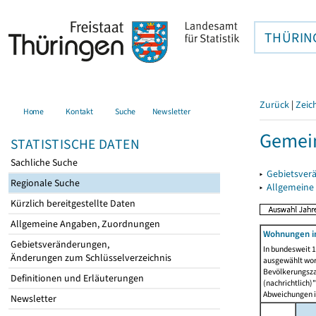
THÜRIN
Zurück
|
Zeic
Home
Kontakt
Suche
Newsletter
Gemei
STATISTISCHE DATEN
Sachliche Suche
▸
Gebietsver
Regionale Suche
▸
Allgemeine
Kürzlich bereitgestellte Daten
Allgemeine Angaben, Zuordnungen
Wohnungen i
Gebietsveränderungen,
In bundesweit 1
Änderungen zum Schlüsselverzeichnis
ausgewählt wor
Bevölkerungszah
Definitionen und Erläuterungen
(nachrichtlich)"
Abweichungen i
Newsletter