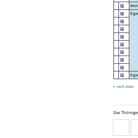
Woh
Eig
Eig
▴
nach oben
Das Thüringer