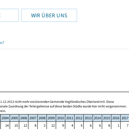
E
WIR ÜBER UNS
en?
 31.12.2012 nicht mehr existierenden Gemeinde Vogtländisches Oberland mit. Diese
gionale Zuordnung der Teilergebnisse auf diese beiden Städte wurde hier nicht vorgenommen.
rein.
2004
2005
2006
2007
2008
2009
2010
2011
2012
2013
2014
2015
2016
2017
14
15
12
8
2
12
9
4
5
6
6
8
1
7