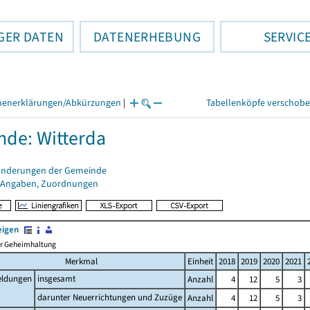
GER DATEN
DATENERHEBUNG
SERVIC
henerklärungen/Abkürzungen
|
Tabellenköpfe verschob
de: Witterda
änderungen der Gemeinde
 Angaben, Zuordnungen
eigen
her Geheimhaltung
Merkmal
Einheit
2018
2019
2020
2021
ldungen
insgesamt
Anzahl
4
12
5
3
darunter Neuerrichtungen und Zuzüge
Anzahl
4
12
5
3