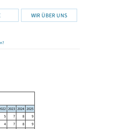
E
WIR ÜBER UNS
en?
2022
2023
2024
2025
5
7
8
9
4
7
8
9