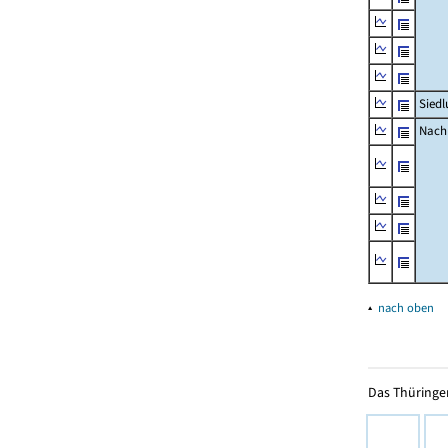
Siedl
Nachr
▴
nach oben
Das Thüringer