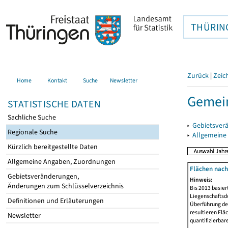
THÜRIN
Zurück
|
Zeic
Home
Kontakt
Suche
Newsletter
Gemein
STATISTISCHE DATEN
Sachliche Suche
▸
Gebietsver
Regionale Suche
▸
Allgemeine
Kürzlich bereitgestellte Daten
Allgemeine Angaben, Zuordnungen
Flächen nach
Gebietsveränderungen,
Hinweis:
Änderungen zum Schlüsselverzeichnis
Bis 2013 basie
Liegenschaftsd
Definitionen und Erläuterungen
Überführung der
resultieren Fl
Newsletter
quantifizierbar