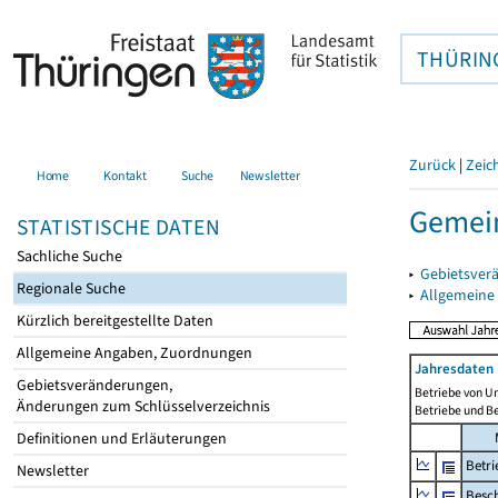
THÜRIN
Zurück
|
Zeic
Home
Kontakt
Suche
Newsletter
Gemein
STATISTISCHE DATEN
Sachliche Suche
▸
Gebietsver
Regionale Suche
▸
Allgemeine
Kürzlich bereitgestellte Daten
Allgemeine Angaben, Zuordnungen
Jahresdaten 
Gebietsveränderungen,
Betriebe von U
Änderungen zum Schlüsselverzeichnis
Betriebe und B
Definitionen und Erläuterungen
Betri
Newsletter
Besch