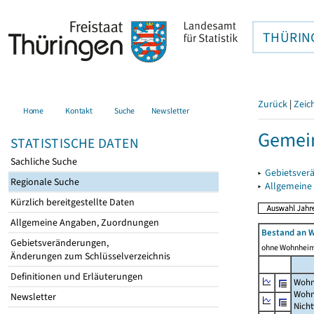
THÜRIN
Zurück
|
Zeic
Home
Kontakt
Suche
Newsletter
Gemein
STATISTISCHE DATEN
Sachliche Suche
▸
Gebietsver
Regionale Suche
▸
Allgemeine
Kürzlich bereitgestellte Daten
Allgemeine Angaben, Zuordnungen
Bestand an 
Gebietsveränderungen,
ohne Wohnhei
Änderungen zum Schlüsselverzeichnis
Definitionen und Erläuterungen
Wohn
Wohn
Newsletter
Nich