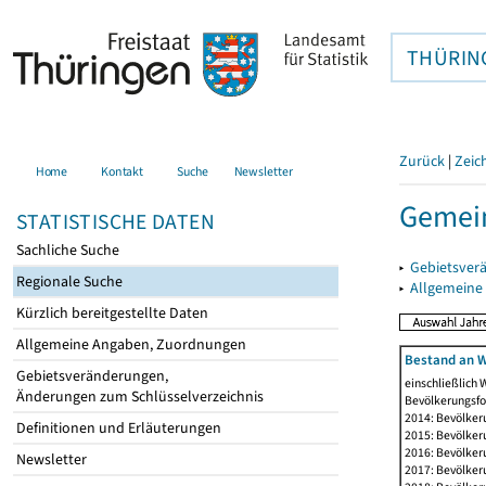
THÜRIN
Zurück
|
Zeic
Home
Kontakt
Suche
Newsletter
Gemein
STATISTISCHE DATEN
Sachliche Suche
▸
Gebietsver
Regionale Suche
▸
Allgemeine
Kürzlich bereitgestellte Daten
Allgemeine Angaben, Zuordnungen
Bestand an W
Gebietsveränderungen,
einschließlich
Änderungen zum Schlüsselverzeichnis
Bevölkerungsfo
2014: Bevölker
Definitionen und Erläuterungen
2015: Bevölker
2016: Bevölker
Newsletter
2017: Bevölker