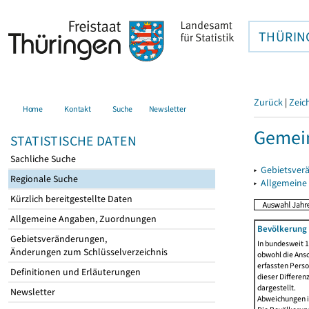
THÜRIN
Zurück
|
Zeic
Home
Kontakt
Suche
Newsletter
Gemein
STATISTISCHE DATEN
Sachliche Suche
▸
Gebietsver
Regionale Suche
▸
Allgemeine
Kürzlich bereitgestellte Daten
Allgemeine Angaben, Zuordnungen
Bevölkerung 
Gebietsveränderungen,
In bundesweit 1
Änderungen zum Schlüsselverzeichnis
obwohl die Ansc
erfassten Pers
Definitionen und Erläuterungen
dieser Differen
dargestellt.
Newsletter
Abweichungen i